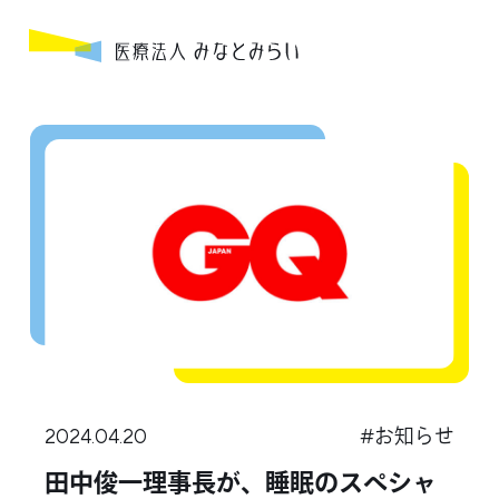
医療法人みなとみらい
Corporate Profile
法人概要
News
お知らせ
Hospitals & Facilities
クリニック
2024.04.20
#お知らせ
Recruit
田中俊一理事長が、睡眠のスペシャ