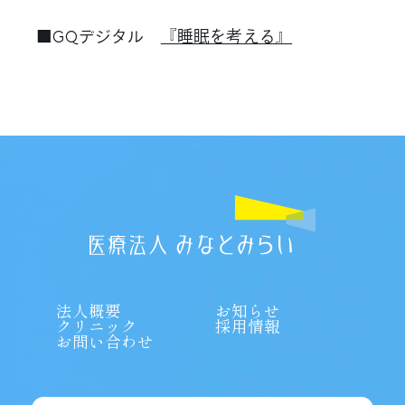
■GQデジタル
『睡眠を考える』
医療法人みなとみらい
法人概要
お知らせ
クリニック
採用情報
お問い合わせ